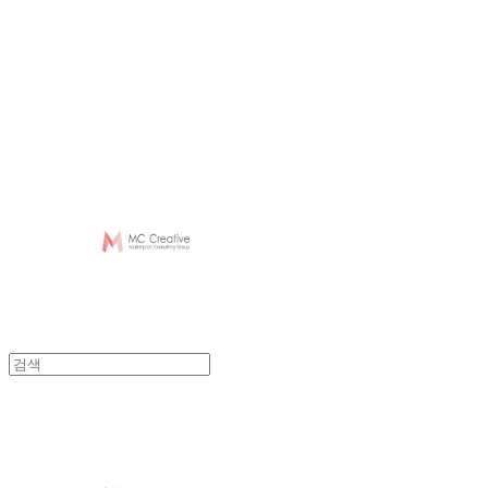
Log In
로그인
Cart
장바구니
MC Creative
MC Creative